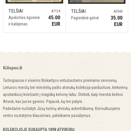
TELŠIAI
TELŠIAI
A7124
A5540
45.00
35.00
Apskrities ligoninė
Pagrindinė gatvė
EUR
EUR
ir kalėjimas
Kitapus.lt
Turtingiausia ir visiems filokartijos entuziastams prieinama senovinių
Lietuvos miestų bei miestelių pašto atvirukų kolekcija-parduotuvė, kiekvieną
apsilankiusį kviečianti į magišką kelionę laiku. Stebėk, kaip miestai keitėsi.
Atrask, kas juose gyveno. Pajausk, ką ten patyrė.
Padedame nustatyti Jūsų turimų atvirukų autentiškumą. Konsultuojame
vertės nustatymo klausimais, pateikiame pasiūlymus.
KOLEKCIJOJE SUKAUPTA 1898 ATVIRUKŲ