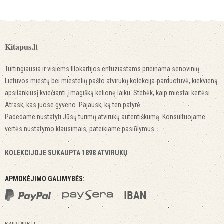
Kitapus.lt
Turtingiausia ir visiems filokartijos entuziastams prieinama senovinių
Lietuvos miestų bei miestelių pašto atvirukų kolekcija-parduotuvė, kiekvieną
apsilankiusį kviečianti į magišką kelionę laiku. Stebėk, kaip miestai keitėsi.
Atrask, kas juose gyveno. Pajausk, ką ten patyrė.
Padedame nustatyti Jūsų turimų atvirukų autentiškumą. Konsultuojame
vertės nustatymo klausimais, pateikiame pasiūlymus.
KOLEKCIJOJE SUKAUPTA 1898 ATVIRUKŲ
APMOKĖJIMO GALIMYBĖS: