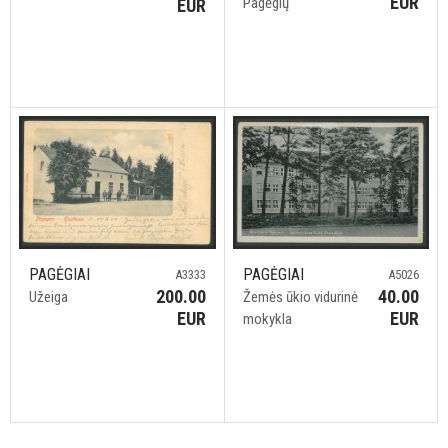
EUR
Pagėgių
EUR
PAGĖGIAI
PAGĖGIAI
A3333
A5026
200.00
40.00
Užeiga
Žemės ūkio vidurinė
EUR
EUR
mokykla