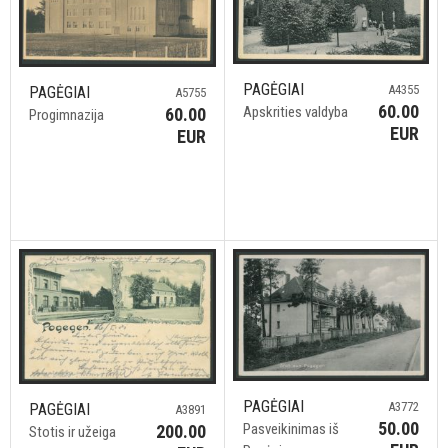
PAGĖGIAI
A4355
PAGĖGIAI
A5755
60.00
Apskrities valdyba
60.00
Progimnazija
EUR
EUR
PAGĖGIAI
A3772
PAGĖGIAI
A3891
50.00
Pasveikinimas iš
200.00
Stotis ir užeiga