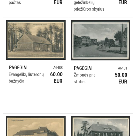
EUR
EUR
paštas
geležinkelių
priežiūros skyrius
PAGĖGIAI
PAGĖGIAI
A6488
A6401
60.00
50.00
Evangelikų liuteronų
Žmonės prie
EUR
EUR
bažnyčia
stoties