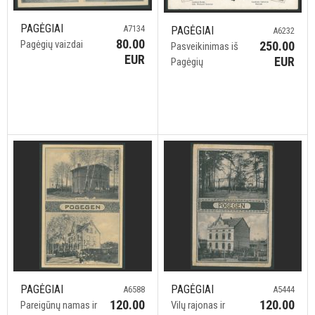
PAGĖGIAI
A7134
PAGĖGIAI
A6232
80.00
Pagėgių vaizdai
250.00
Pasveikinimas iš
EUR
EUR
Pagėgių
PAGĖGIAI
PAGĖGIAI
A6588
A5444
120.00
120.00
Pareigūnų namas ir
Vilų rajonas ir