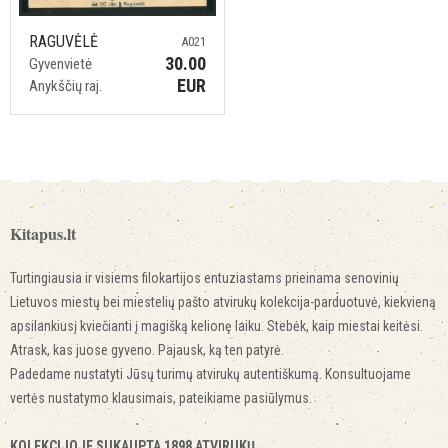
RAGUVĖLĖ
A021
30.00
Gyvenvietė
EUR
Anykščių raj.
Kitapus.lt
Turtingiausia ir visiems filokartijos entuziastams prieinama senovinių
Lietuvos miestų bei miestelių pašto atvirukų kolekcija-parduotuvė, kiekvieną
apsilankiusį kviečianti į magišką kelionę laiku. Stebėk, kaip miestai keitėsi.
Atrask, kas juose gyveno. Pajausk, ką ten patyrė.
Padedame nustatyti Jūsų turimų atvirukų autentiškumą. Konsultuojame
vertės nustatymo klausimais, pateikiame pasiūlymus.
KOLEKCIJOJE SUKAUPTA 1898 ATVIRUKŲ