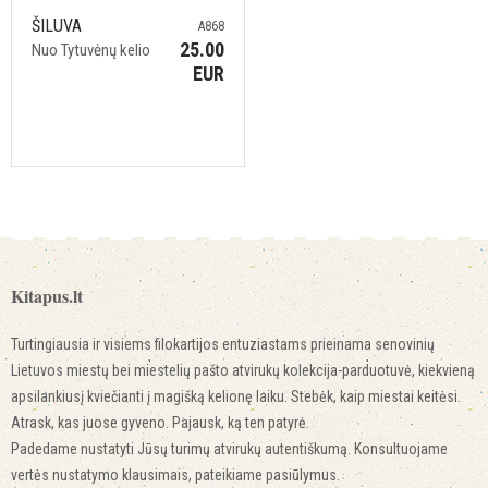
ŠILUVA
A868
25.00
Nuo Tytuvėnų kelio
EUR
Kitapus.lt
Turtingiausia ir visiems filokartijos entuziastams prieinama senovinių
Lietuvos miestų bei miestelių pašto atvirukų kolekcija-parduotuvė, kiekvieną
apsilankiusį kviečianti į magišką kelionę laiku. Stebėk, kaip miestai keitėsi.
Atrask, kas juose gyveno. Pajausk, ką ten patyrė.
Padedame nustatyti Jūsų turimų atvirukų autentiškumą. Konsultuojame
vertės nustatymo klausimais, pateikiame pasiūlymus.