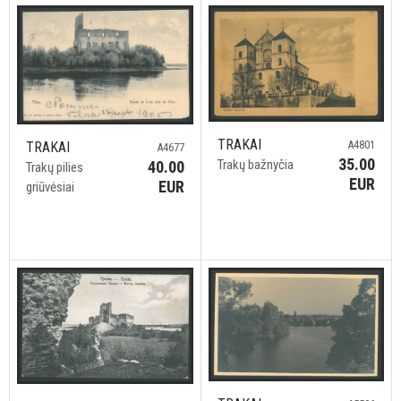
TRAKAI
A4801
TRAKAI
A4677
35.00
Trakų bažnyčia
40.00
Trakų pilies
EUR
EUR
griūvėsiai