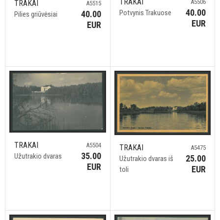
TRAKAI
A5506
TRAKAI
A5515
40.00
Potvynis Trakuose
40.00
Pilies griūvėsiai
EUR
EUR
TRAKAI
A5504
TRAKAI
A5475
35.00
Užutrakio dvaras
25.00
Užutrakio dvaras iš
EUR
EUR
toli