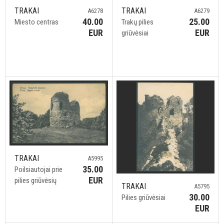
TRAKAI
TRAKAI
A6278
A6279
40.00
25.00
Miesto centras
Trakų pilies
EUR
EUR
griūvėsiai
TRAKAI
A5995
35.00
Poilsiautojai prie
EUR
pilies griūvėsių
TRAKAI
A5795
30.00
Pilies griūvėsiai
EUR