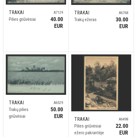
TRAKAI
TRAKAI
A7129
A6768
40.00
30.00
Pilies griūvėsiai
Trakų ežeras
EUR
EUR
TRAKAI
A6529
50.00
Trakų pilies
EUR
griūvėsiai
TRAKAI
A6498
22.00
Pilies griūvėsiai
EUR
ežero pakrantėje