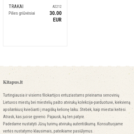
TRAKAI
A2212
30.00
Pilies griūvėsiai
EUR
Kitapus.lt
Turtingiausia ir visiems filokartijos entuziastams prieinama senovinių
Lietuvos miestų bei miestelių pašto atvirukų kolekcija-parduotuvė, kiekvieną
apsilankiusį kviečianti į magišką kelionę laiku. Stebėk, kaip miestai keitėsi.
Atrask, kas juose gyveno. Pajausk, ką ten patyrė.
Padedame nustatyti Jūsų turimų atvirukų autentiškumą. Konsultuojame
vertės nustatymo klausimais, pateikiame pasiūlymus.