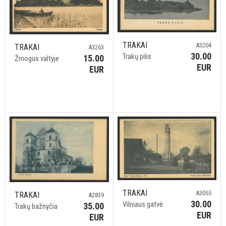
TRAKAI
A3204
TRAKAI
A3263
30.00
Trakų pilis
15.00
Žmogus valtyje
EUR
EUR
TRAKAI
A3055
TRAKAI
A2839
30.00
Vilniaus gatvė
35.00
Trakų bažnyčia
EUR
EUR