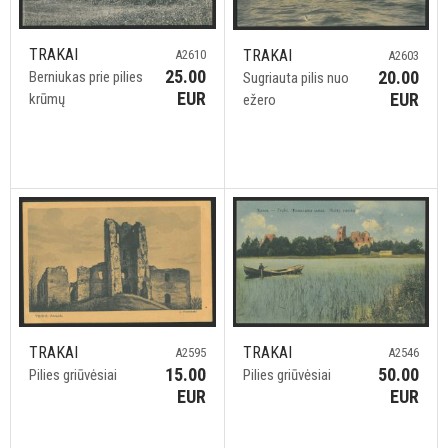
TRAKAI
TRAKAI
A2610
A2603
25.00
20.00
Berniukas prie pilies
Sugriauta pilis nuo
EUR
EUR
krūmų
ežero
TRAKAI
TRAKAI
A2595
A2546
15.00
50.00
Pilies griūvėsiai
Pilies griūvėsiai
EUR
EUR