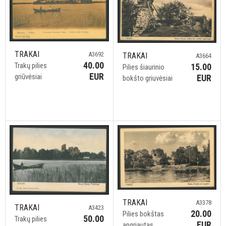
TRAKAI
A3692
TRAKAI
A3664
40.00
Trakų pilies
15.00
Pilies šiaurinio
EUR
griūvėsiai
EUR
bokšto griuvėsiai
TRAKAI
A3378
TRAKAI
A3423
20.00
Pilies bokštas
50.00
Trakų pilies
EUR
apgriautas