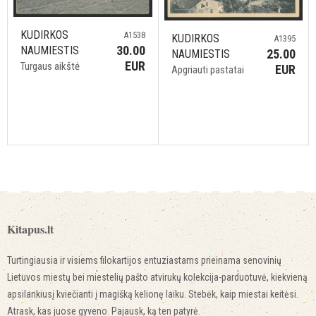
KUDIRKOS
A1538
KUDIRKOS
A1395
30.00
NAUMIESTIS
25.00
NAUMIESTIS
EUR
Turgaus aikštė
EUR
Apgriauti pastatai
Kitapus.lt
Turtingiausia ir visiems filokartijos entuziastams prieinama senovinių
Lietuvos miestų bei miestelių pašto atvirukų kolekcija-parduotuvė, kiekvieną
apsilankiusį kviečianti į magišką kelionę laiku. Stebėk, kaip miestai keitėsi.
Atrask, kas juose gyveno. Pajausk, ką ten patyrė.