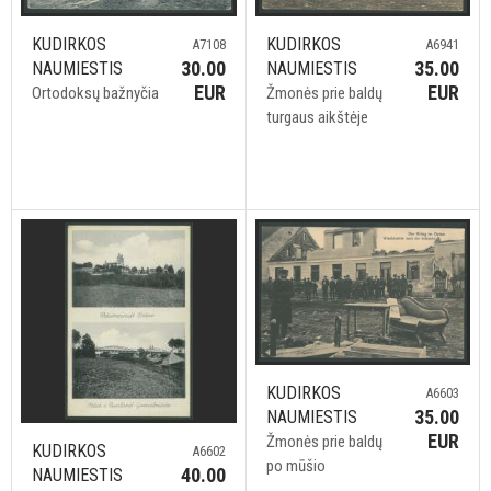
KUDIRKOS
KUDIRKOS
A6941
A7108
35.00
30.00
NAUMIESTIS
NAUMIESTIS
EUR
EUR
Žmonės prie baldų
Ortodoksų bažnyčia
turgaus aikštėje
KUDIRKOS
A6603
35.00
NAUMIESTIS
EUR
Žmonės prie baldų
KUDIRKOS
A6602
po mūšio
40.00
NAUMIESTIS