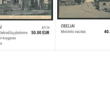
OBELIAI
I
A7170
40
Miestelio vaizdas
50.00 EUR
laikraščių platinimo
ir knygynas
se