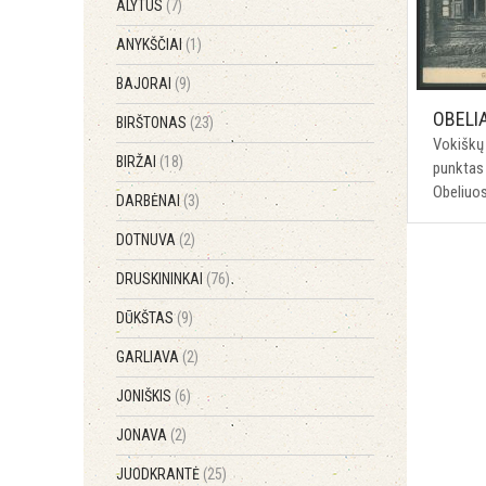
ALYTUS
(7)
ANYKŠČIAI
(1)
BAJORAI
(9)
OBELIA
BIRŠTONAS
(23)
Vokiškų 
BIRŽAI
(18)
punktas 
Obeliuo
DARBĖNAI
(3)
DOTNUVA
(2)
DRUSKININKAI
(76)
DŪKŠTAS
(9)
GARLIAVA
(2)
JONIŠKIS
(6)
JONAVA
(2)
JUODKRANTĖ
(25)