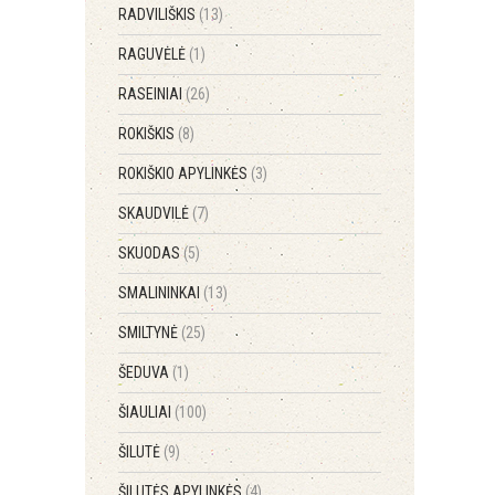
RADVILIŠKIS
(13)
RAGUVĖLĖ
(1)
RASEINIAI
(26)
ROKIŠKIS
(8)
ROKIŠKIO APYLINKĖS
(3)
SKAUDVILĖ
(7)
SKUODAS
(5)
SMALININKAI
(13)
SMILTYNĖ
(25)
ŠEDUVA
(1)
ŠIAULIAI
(100)
ŠILUTĖ
(9)
ŠILUTĖS APYLINKĖS
(4)