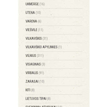
UKMERGĖ
(16)
UTENA
(10)
VARĖNA
(6)
VIEŠVILĖ
(11)
VILKAVIŠKIS
(31)
VILKAVIŠKIO APYLINKĖS
(1)
VILNIUS
(311)
VISAGINAS
(3)
VIRBALIS
(91)
ZARASAI
(10)
KITI
(8)
LIETUVOS TIPAI
(8)