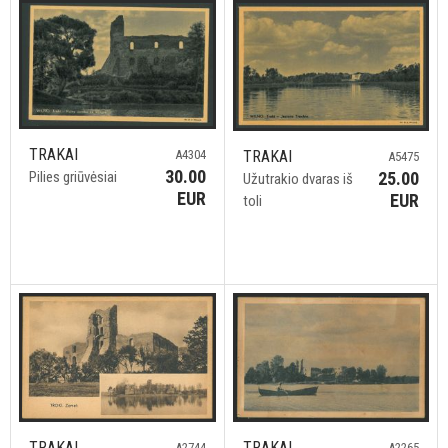
TRAKAI
TRAKAI
A4304
A5475
30.00
25.00
Pilies griūvėsiai
Užutrakio dvaras iš
EUR
EUR
toli
TRAKAI
TRAKAI
A2744
A2265