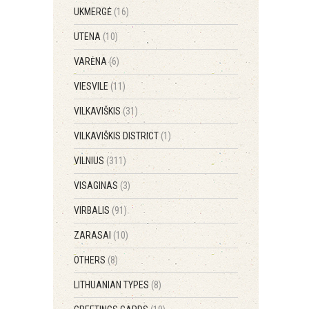
UKMERGĖ
(16)
UTENA
(10)
VARĖNA
(6)
VIESVILE
(11)
VILKAVIŠKIS
(31)
VILKAVIŠKIS DISTRICT
(1)
VILNIUS
(311)
VISAGINAS
(3)
VIRBALIS
(91)
ZARASAI
(10)
OTHERS
(8)
LITHUANIAN TYPES
(8)