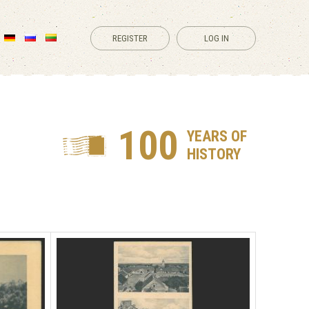
REGISTER
LOG IN
100
YEARS OF
HISTORY