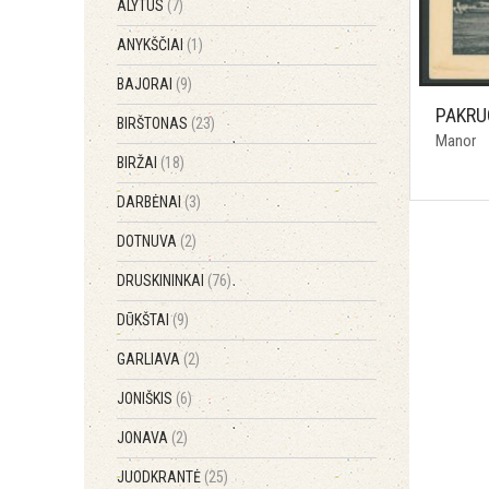
ALYTUS
(7)
ANYKŠČIAI
(1)
BAJORAI
(9)
PAKRU
BIRŠTONAS
(23)
Manor
BIRŽAI
(18)
DARBĖNAI
(3)
DOTNUVA
(2)
DRUSKININKAI
(76)
DŪKŠTAI
(9)
GARLIAVA
(2)
JONIŠKIS
(6)
JONAVA
(2)
JUODKRANTĖ
(25)