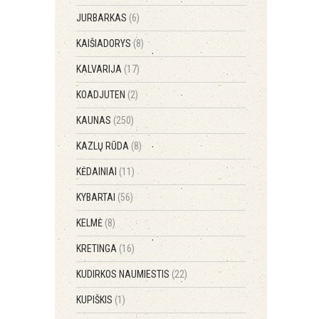
JURBARKAS
(6)
KAIŠIADORYS
(8)
KALVARIJA
(17)
KOADJUTEN
(2)
KAUNAS
(250)
KAZLŲ RŪDA
(8)
KĖDAINIAI
(11)
KYBARTAI
(56)
KELMĖ
(8)
KRETINGA
(16)
KUDIRKOS NAUMIESTIS
(22)
KUPIŠKIS
(1)