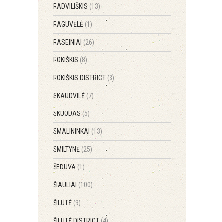
RADVILIŠKIS
(13)
RAGUVĖLĖ
(1)
RASEINIAI
(26)
ROKIŠKIS
(8)
ROKIŠKIS DISTRICT
(3)
SKAUDVILĖ
(7)
SKUODAS
(5)
SMALININKAI
(13)
SMILTYNĖ
(25)
ŠEDUVA
(1)
ŠIAULIAI
(100)
ŠILUTĖ
(9)
ŠILUTĖ DISTRICT
(4)