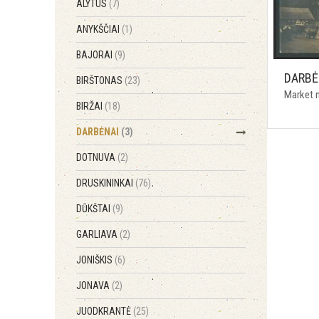
ALYTUS
(7)
ANYKŠČIAI
(1)
BAJORAI
(9)
DARBĖ
BIRŠTONAS
(23)
Market n
BIRŽAI
(18)
DARBĖNAI
(3)
DOTNUVA
(2)
DRUSKININKAI
(76)
DŪKŠTAI
(9)
GARLIAVA
(2)
JONIŠKIS
(6)
JONAVA
(2)
JUODKRANTĖ
(25)