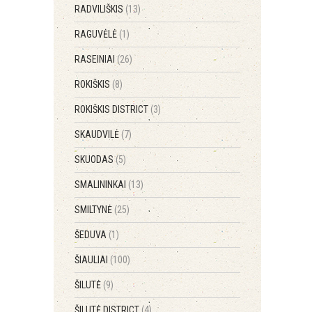
RADVILIŠKIS
(13)
RAGUVĖLĖ
(1)
RASEINIAI
(26)
ROKIŠKIS
(8)
ROKIŠKIS DISTRICT
(3)
SKAUDVILĖ
(7)
SKUODAS
(5)
SMALININKAI
(13)
SMILTYNĖ
(25)
ŠEDUVA
(1)
ŠIAULIAI
(100)
ŠILUTĖ
(9)
ŠILUTĖ DISTRICT
(4)