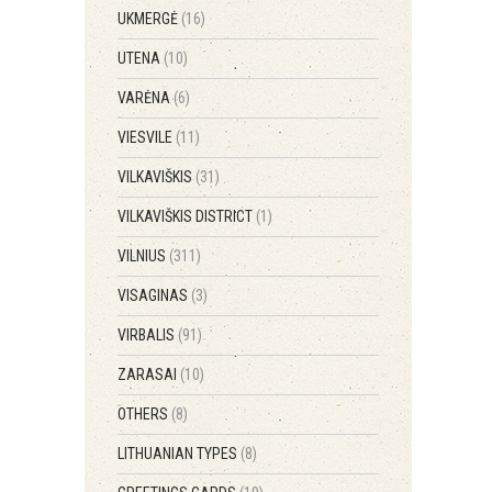
UKMERGĖ
(16)
UTENA
(10)
VARĖNA
(6)
VIESVILE
(11)
VILKAVIŠKIS
(31)
VILKAVIŠKIS DISTRICT
(1)
VILNIUS
(311)
VISAGINAS
(3)
VIRBALIS
(91)
ZARASAI
(10)
OTHERS
(8)
LITHUANIAN TYPES
(8)