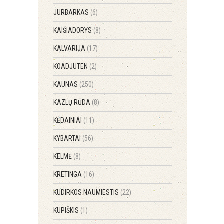
JURBARKAS
(6)
KAIŠIADORYS
(8)
KALVARIJA
(17)
KOADJUTEN
(2)
KAUNAS
(250)
KAZLŲ RŪDA
(8)
KĖDAINIAI
(11)
KYBARTAI
(56)
KELMĖ
(8)
KRETINGA
(16)
KUDIRKOS NAUMIESTIS
(22)
KUPIŠKIS
(1)