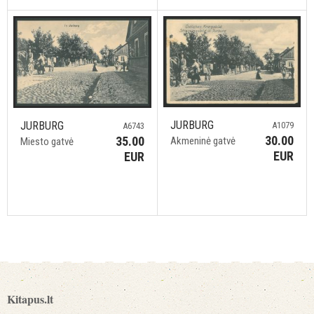
JURBURG
JURBURG
A1079
A6743
30.00
35.00
Akmeninė gatvė
Miesto gatvė
EUR
EUR
Kitapus.lt