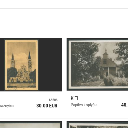
KITI
A6506
40
Papilės koplyčia
30.00 EUR
bažnyčia