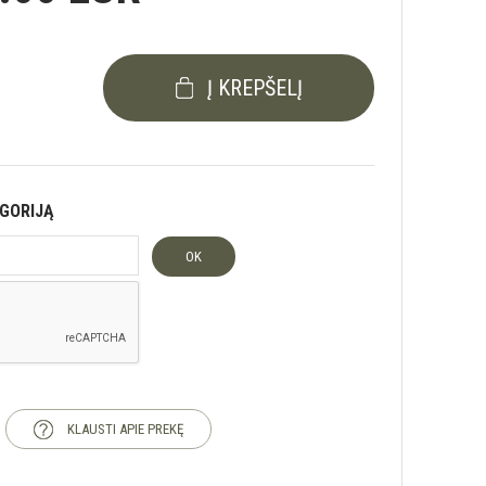
Į KREPŠELĮ
EGORIJĄ
OK
KLAUSTI APIE PREKĘ