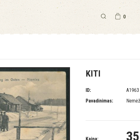
0
KITI
ID:
A1963
Pavadinimas:
Nemėži
35
Kaina: