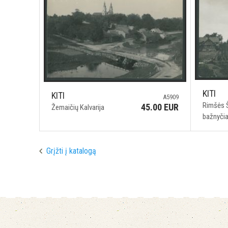
KITI
KITI
A5909
Rimšės Š
45.00 EUR
Žemaičių Kalvarija
bažnyči
Grįžti į katalogą