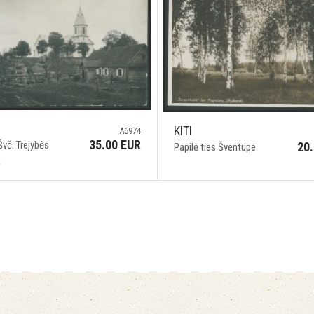
KITI
A6974
35.00 EUR
vč. Trejybės
20
Papilė ties Šventupe
a