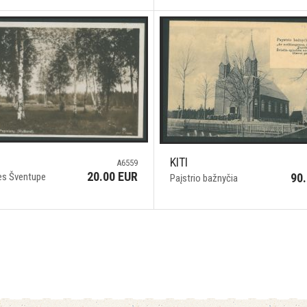
KITI
A6559
20.00 EUR
ies Šventupe
90
Paįstrio bažnyčia