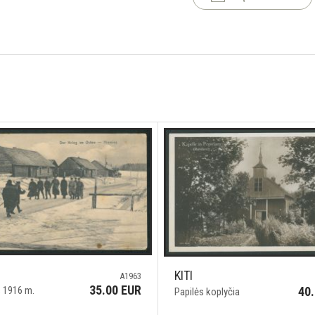
KITI
A1963
35.00 EUR
40
 1916 m.
Papilės koplyčia