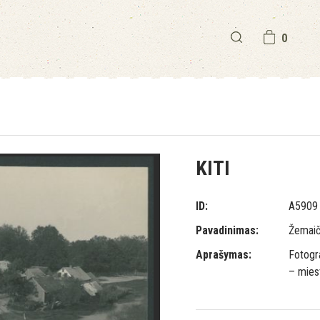
0
KITI
ID:
A5909
Pavadinimas:
Žemaiči
Aprašymas:
Fotogr
– mies