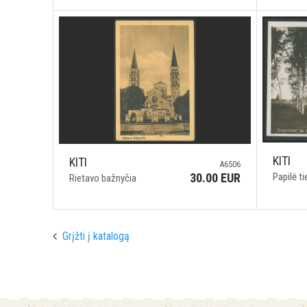
KITI
KITI
A6506
Papilė t
30.00 EUR
Rietavo bažnyčia
Grįžti į katalogą