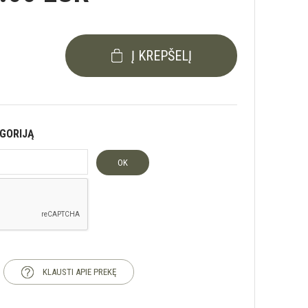
Į KREPŠELĮ
EGORIJĄ
OK
KLAUSTI APIE PREKĘ