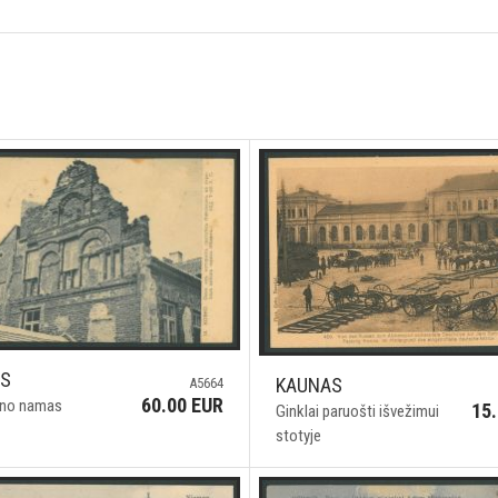
AS
KAUNAS
A5664
60.00 EUR
no namas
15
Ginklai paruošti išvežimui
stotyje