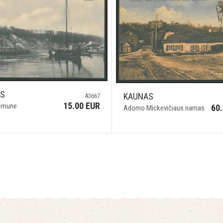
AS
KAUNAS
A3667
15.00 EUR
Nemune
60
Adomo Mickevičiaus namas