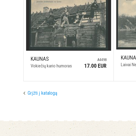
KAUN
KAUNAS
A4498
Laivai 
17.00 EUR
Vokiečių kario humoras
Grįžti į katalogą