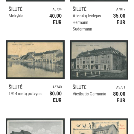
ŠILUTĖ
ŠILUTĖ
A5734
A7017
40.00
35.00
Mokykla
Atvirukų leidėjas
EUR
EUR
Hermann
Sudermann
ŠILUTĖ
ŠILUTĖ
A5740
A5731
80.00
80.00
1914 metų potvynis
Viešbutis Germania
EUR
EUR