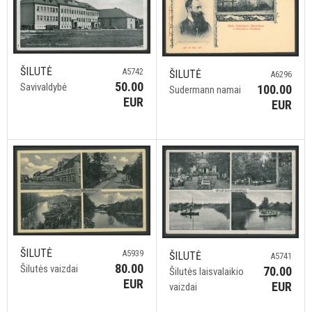
ŠILUTĖ
A5742
ŠILUTĖ
A6296
50.00
Savivaldybė
100.00
Sudermann namai
EUR
EUR
ŠILUTĖ
A5939
ŠILUTĖ
A5741
80.00
Šilutės vaizdai
70.00
Šilutės laisvalaikio
EUR
EUR
vaizdai