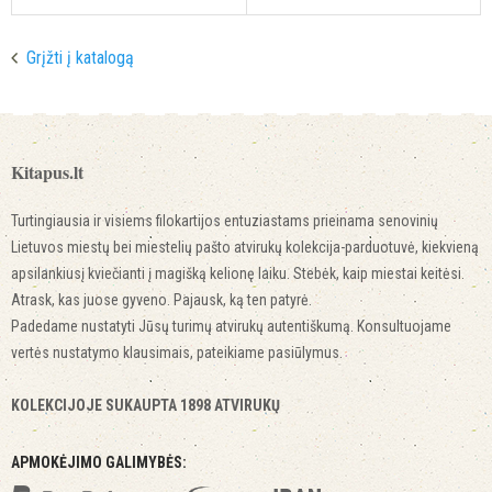
Grįžti į katalogą
Kitapus.lt
Turtingiausia ir visiems filokartijos entuziastams prieinama senovinių
Lietuvos miestų bei miestelių pašto atvirukų kolekcija-parduotuvė, kiekvieną
apsilankiusį kviečianti į magišką kelionę laiku. Stebėk, kaip miestai keitėsi.
Atrask, kas juose gyveno. Pajausk, ką ten patyrė.
Padedame nustatyti Jūsų turimų atvirukų autentiškumą. Konsultuojame
vertės nustatymo klausimais, pateikiame pasiūlymus.
KOLEKCIJOJE SUKAUPTA 1898 ATVIRUKŲ
APMOKĖJIMO GALIMYBĖS: