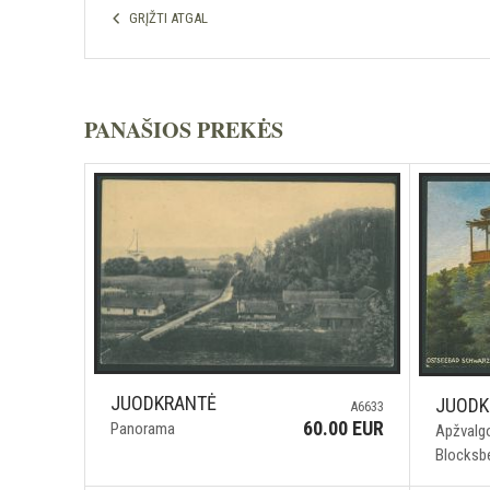
GRĮŽTI ATGAL
PANAŠIOS PREKĖS
JUODKRANTĖ
JUODK
A6633
60.00 EUR
Panorama
Apžvalgo
Blocksb