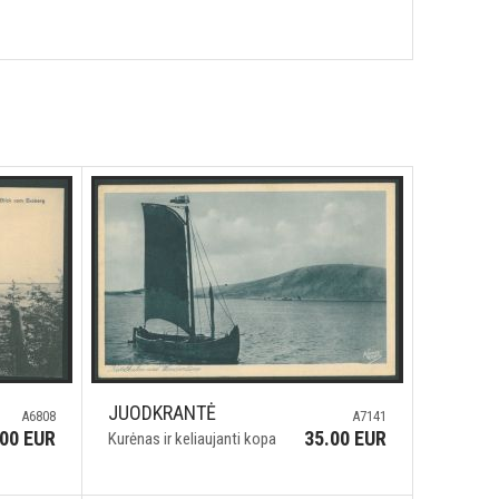
JUODKRANTĖ
A6808
A7141
.00 EUR
35.00 EUR
Kurėnas ir keliaujanti kopa