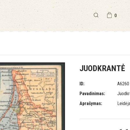
0
JUODKRANTĖ
ID:
A6260
Pavadinimas:
Juodkr
Aprašymas:
Leidėj