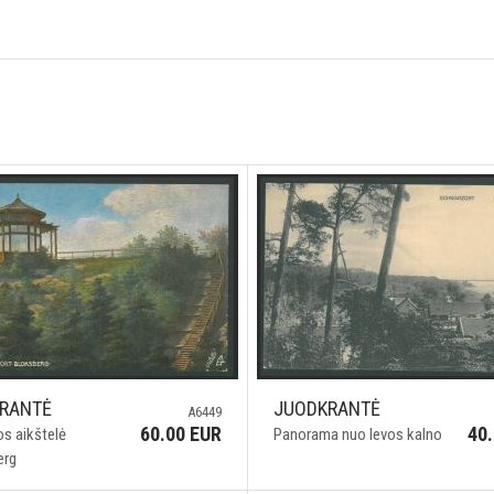
RANTĖ
JUODKRANTĖ
A6449
60.00 EUR
40
s aikštelė
Panorama nuo Ievos kalno
erg