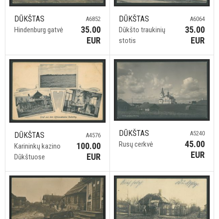
DŪKŠTAS
DŪKŠTAS
A6852
A6064
35.00
35.00
Hindenburg gatvė
Dūkšto traukinių
EUR
EUR
stotis
DŪKŠTAS
A5240
DŪKŠTAS
A4576
45.00
Rusų cerkvė
100.00
Karininkų kazino
EUR
EUR
Dūkštuose