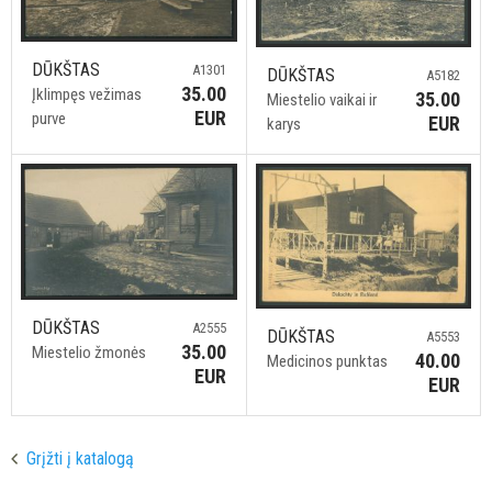
DŪKŠTAS
A1301
DŪKŠTAS
A5182
35.00
Įklimpęs vežimas
35.00
Miestelio vaikai ir
EUR
purve
EUR
karys
DŪKŠTAS
A2555
DŪKŠTAS
A5553
35.00
Miestelio žmonės
40.00
Medicinos punktas
EUR
EUR
Grįžti į katalogą