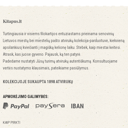
Kitapus.lt
Turtingiausia ir visiems filokartijos entuziastams prieinama senovinių
Lietuvos miestų bei miestelių pašto atvirukų kolekcija-parduotuvė, kiekvieną
apsilankiusį kviečianti į magišką kelionę laiku. Stebėk, kaip miestai keitėsi.
Atrask, kas juose gyveno. Pajausk, ką ten patyrė.
Padedame nustatyti Jūsų turimų atvirukų autentiškumą. Konsultuojame
vertės nustatymo klausimais, pateikiame pasiūlymus.
KOLEKCIJOJE SUKAUPTA 1898 ATVIRUKŲ
APMOKĖJIMO GALIMYBĖS:
KAIP PIRKTI