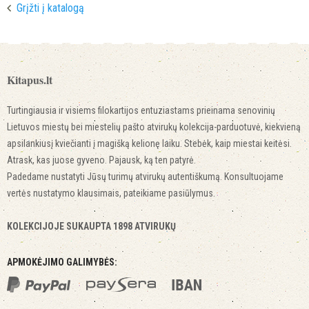
Grįžti į katalogą
Kitapus.lt
Turtingiausia ir visiems filokartijos entuziastams prieinama senovinių
Lietuvos miestų bei miestelių pašto atvirukų kolekcija-parduotuvė, kiekvieną
apsilankiusį kviečianti į magišką kelionę laiku. Stebėk, kaip miestai keitėsi.
Atrask, kas juose gyveno. Pajausk, ką ten patyrė.
Padedame nustatyti Jūsų turimų atvirukų autentiškumą. Konsultuojame
vertės nustatymo klausimais, pateikiame pasiūlymus.
KOLEKCIJOJE SUKAUPTA 1898 ATVIRUKŲ
APMOKĖJIMO GALIMYBĖS: