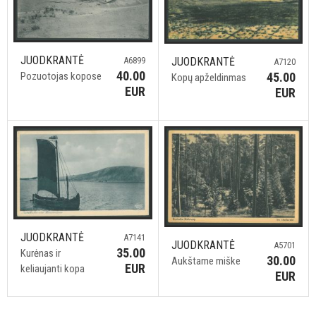
JUODKRANTĖ
A6899
JUODKRANTĖ
A7120
40.00
Pozuotojas kopose
45.00
Kopų apželdinmas
EUR
EUR
JUODKRANTĖ
A7141
JUODKRANTĖ
A5701
35.00
Kurėnas ir
30.00
Aukštame miške
EUR
keliaujanti kopa
EUR